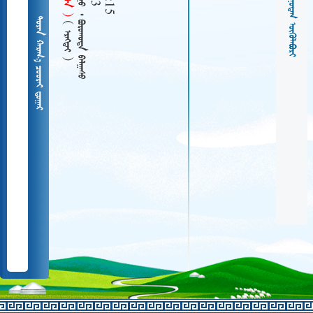
   
  