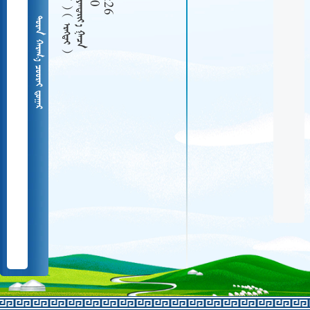
  
   