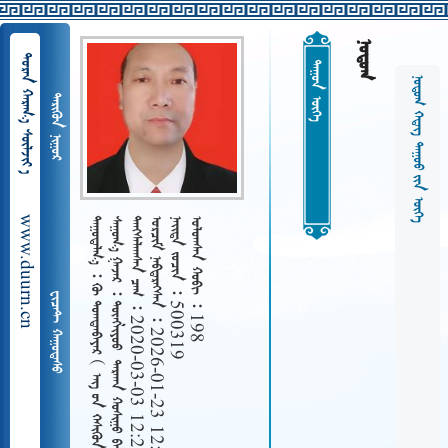
ᠨᠤᠳᠤᠭ
  
 
ᠨᠤᠳᠤᠭ ᠭᠡᠳᠡᠭ ᠲᠠᠭᠤᠤ ᠶᠢᠨ ᠦᠭᠡ
 
www.duurn.cn
 
      ᠪᠠᠶᠠᠨᠳᠠᠷᠢᠶ᠎ᠠ ᠭᠠᠴᠠ
   2020-03-03 12:20
   2026-01-23 12:26
   500319
   198
     
 