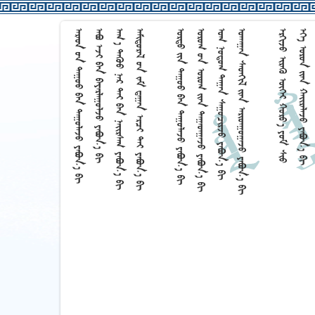
    
    
      
     
    
     
    
    
     
    