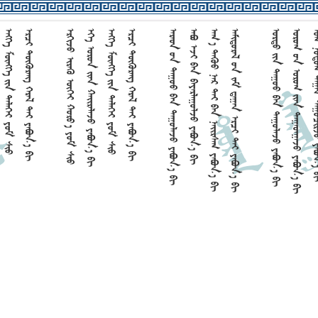
    
     
     
    
    
     
    
    
      
     
    
     
  