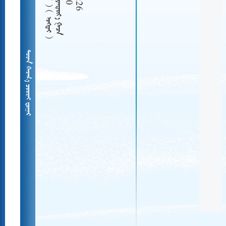
  
   