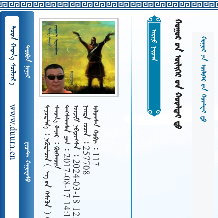
     
  
 
     
 
www.duurn.cn
 
   
   2017-08-17 14:17
   2024-03-18 12:26
   257708
   117
    
 