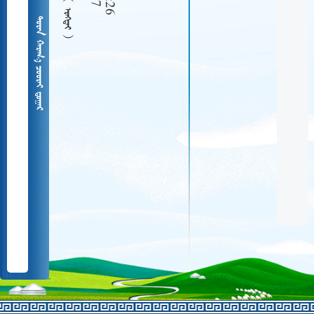
  
   