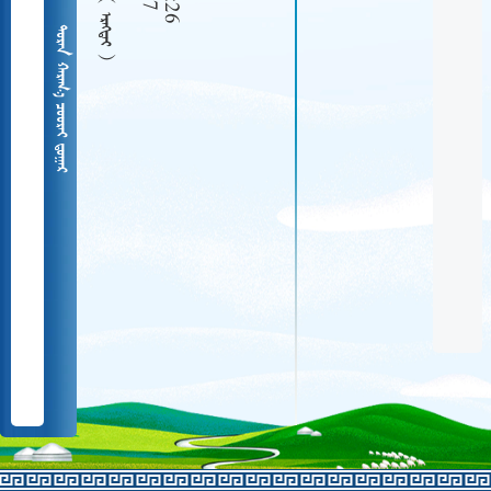
  
   