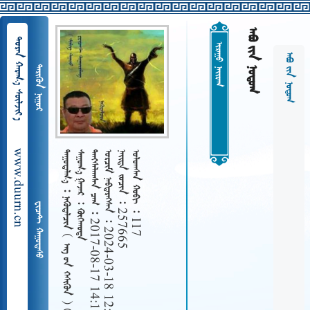
  
  
 
  
 
www.duurn.cn
 
   
   2017-08-17 14:17
   2024-03-18 12:26
   257665
   117
    
 