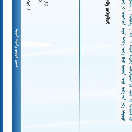






















































































































































































































































































































































































  
   