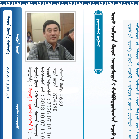
       
  
 
 
www.duurn.cn
 
     
   2018-10-07 13:08
   2026-07-03 10:30
   874380
   630
ᠭᠦᠷᠵᠠᠪ    
 