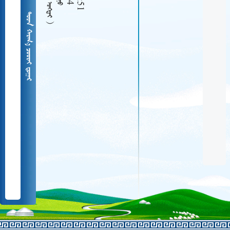
  
   