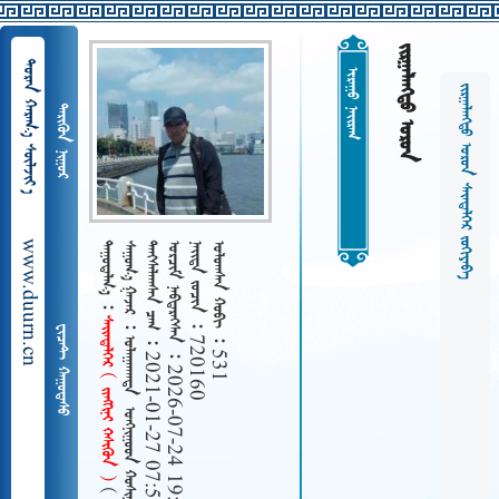
ᠵᠢᠷᠭᠠᠯᠠᠨᠭᠲᠤ ᠤᠷᠤᠨ
  
 
ᠵᠢᠷᠭᠠᠯᠠᠨᠭᠲᠤ ᠤᠷᠤᠨ ᠰᠠᠢᠨᠳᠡᠯᠭᠡᠷ ᠵᠤᠬᠢᠶᠠᠪᠠ
 
www.duurn.cn
 
    ᠤᠨᠭᠨᠢᠭᠤᠳ ᠬᠤᠰᠢᠭᠤ
   2021-01-27 07:54
   2026-07-24 19:51
   720160
   531
ᠰᠠᠢᠢᠨᠳᠡᠯᠭᠡᠷ    
 