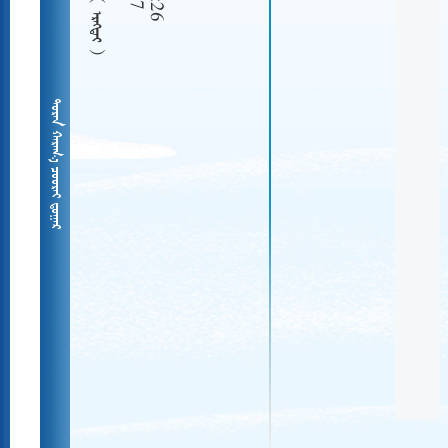
  
   