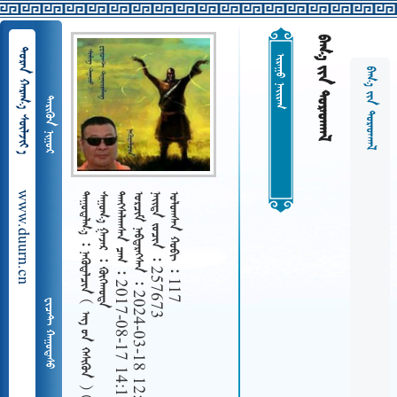
  
  
 
  
 
www.duurn.cn
 
   
   2017-08-17 14:17
   2024-03-18 12:26
   257673
   117
    
 