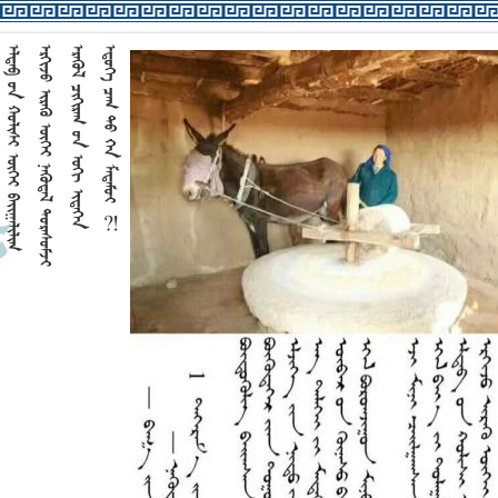


