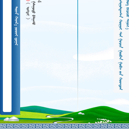
  
   