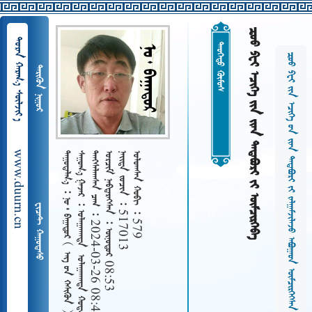
       
  
 
           
 
www.duurn.cn
 
     
   2024-03-26 08:48
    08:53
   517013
   579
     
 