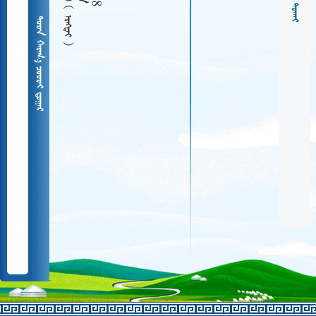
  
   