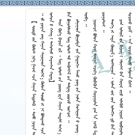
   【                                                         】
                                         
                            
                            
                           
                                      
                          
                            
               
                                 
            
                          
                                                                                           
                                                                                                       
                                              
                  
                                                                         
                                                               
                       
                                                             
              
                                    
                                                                
                                   
                                                           
                                                                                                                             
                                 
                                                                     
                     
              
                               
                                                                                                                                                                                                          
                                            
                                  
                    
                                                                         
              
                                                                                                   
                                        
                                                                         
                 
                          
                                               