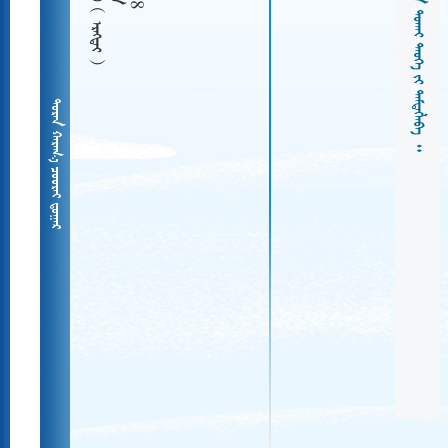
  
   