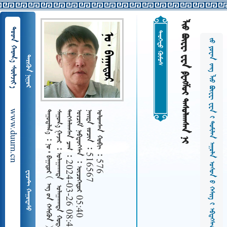
     
  
 
                  
 
www.duurn.cn
 
     
   2024-03-26 08:48
    05:40
   516567
   576
     
 