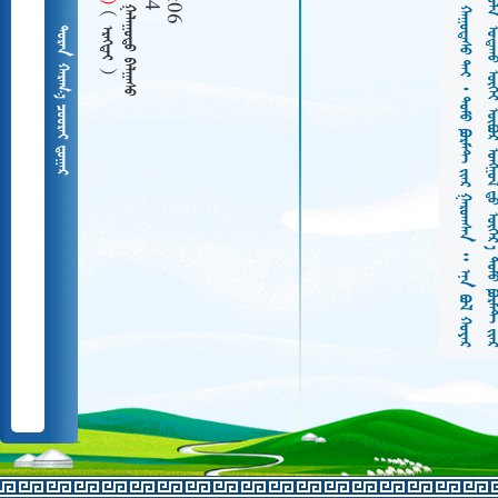
  
   