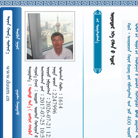
   
  
 















































4
0
0




































































































































































































































































































 
www.duurn.cn
 
    ᠦᠦᠰᠢᠨ  ᠭᠠᠯᠠᠭᠤᠲᠤ 
   2017-07-25 10:54
   2026-07-21 12:06
   2247996
   1614
ᠲᠦᠮᠡᠲᠦ ᠰᠢᠨ᠎ᠡ    
 