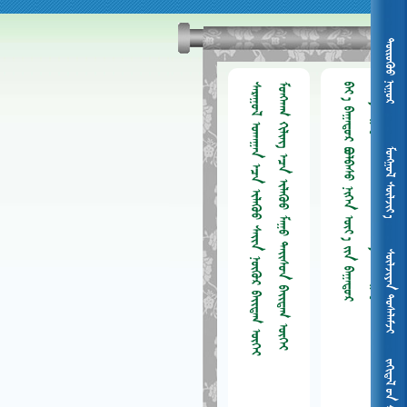
 
       
       
      
      
ᠮᠤᠩᠭᠤᠯ ᠰᠦᠯᠵᠢᠶ᠎ᠡ
 
 