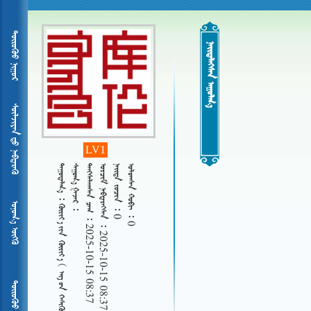
ᠲᠦᠷᠦᠭᠦᠦ ᠨᠢᠭᠤᠷ
 
ᠰᠦᠯᠵᠢᠶᠡᠨ ᠳᠦ ᠨᠡᠪᠳᠡᠷᠡᠬᠦ
LV1
 
  
   2025-10-15 08:37
   2025-10-15 08:37
   0
   0
ᠤᠨᠤᠭ᠎ᠠ ᠦᠭᠬᠦ
     
ᠲᠦᠷᠦᠭᠦᠦ ᠨᠢᠭᠤᠷ