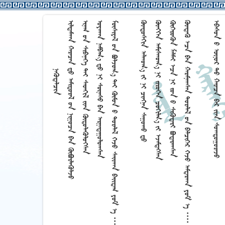




































































































































































































































































































































































































































































































































