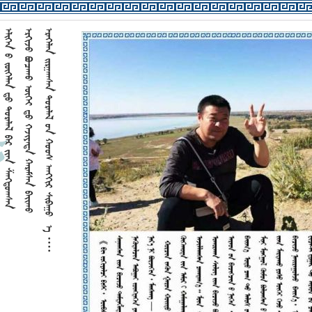










