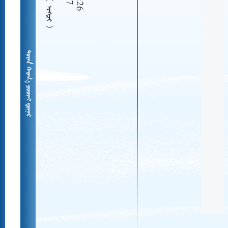
  
   