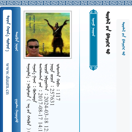
   
  
 
   
 
www.duurn.cn
 
   
   2017-08-17 14:17
   2024-03-18 12:26
   257631
   117
    
 