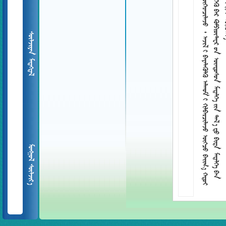
 
 