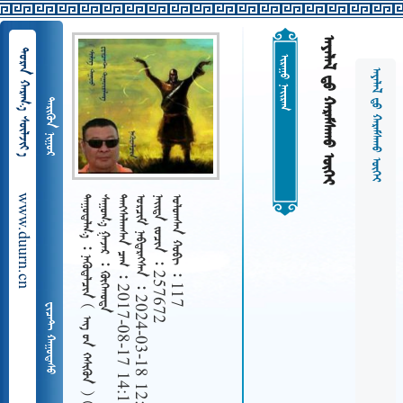
   
  
 
   
 
www.duurn.cn
 
   
   2017-08-17 14:17
   2024-03-18 12:26
   257672
   117
    
 