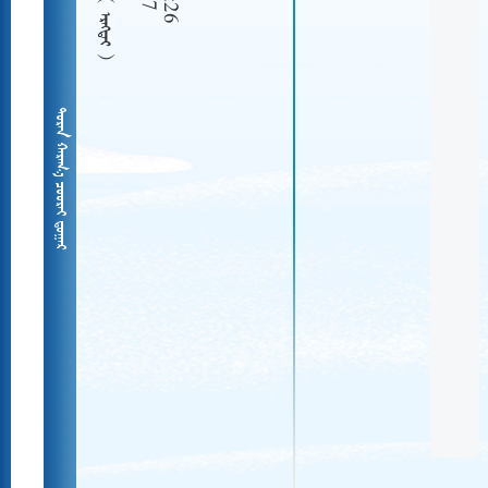
  
   