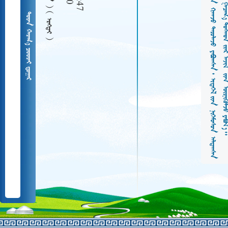
  
   